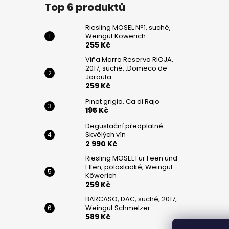
č
Top 6 produktů
u
j
Riesling MOSEL N°1, suché,
e
Weingut Köwerich
m
255 Kč
e
Viňa Marro Reserva RIOJA,
2017, suché, ,Domeco de
Jarauta
259 Kč
RIESLING
MOSEL
Pinot grigio, Ca di Rajo
N°1,
195 Kč
SUCHÉ,
WEINGUT
Degustační předplatné
KÖWERICH
Skvělých vín
255
2 990 Kč
Kč
Riesling MOSEL Für Feen und
Elfen, polosladké, Weingut
VIŇA
Köwerich
MARRO
259 Kč
RESERVA
RIOJA,
BARCASO, DAC, suché, 2017,
2017,
Weingut Schmelzer
SUCHÉ,
589 Kč
,DOMECO