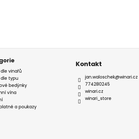
gorie
Kontakt
 dle vinařů
jan.waloschek
@
winari.cz
 dle typu
774280245
ové bedýnky
winari.cz
mní vína
winari_store
ní
platné a poukazy