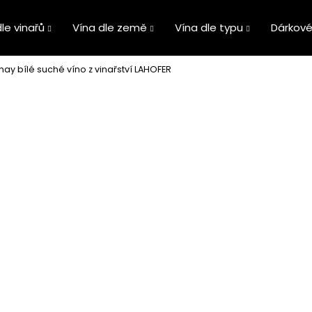
le vinařů
Vína dle země
Vína dle typu
Dárkové
y bílé suché víno z vinařství LAHOFER