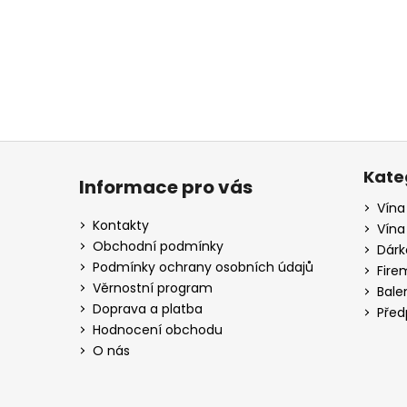
a
j
í
t
?
Z
á
Kate
Informace pro vás
p
Vína
HLEDAT
a
Kontakty
Vína
t
Obchodní podmínky
Dárk
í
Podmínky ochrany osobních údajů
Fire
D
Věrnostní program
Bale
o
Doprava a platba
Před
p
Hodnocení obchodu
o
O nás
r
u