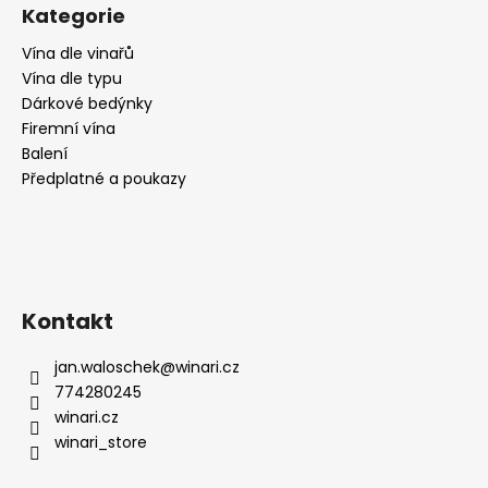
č
Kategorie
u
j
Vína dle vinařů
e
Vína dle typu
m
Dárkové bedýnky
e
Firemní vína
Balení
Předplatné a poukazy
RIESLING
MOSEL
N°1,
SUCHÉ,
WEINGUT
KÖWERICH
255
Kontakt
Kč
jan.waloschek
@
winari.cz
774280245
winari.cz
winari_store