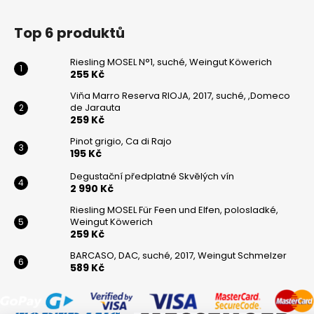
Top 6 produktů
Riesling MOSEL N°1, suché, Weingut Köwerich
255 Kč
Viňa Marro Reserva RIOJA, 2017, suché, ,Domeco
de Jarauta
259 Kč
Pinot grigio, Ca di Rajo
195 Kč
Degustační předplatné Skvělých vín
2 990 Kč
Riesling MOSEL Für Feen und Elfen, polosladké,
Weingut Köwerich
259 Kč
BARCASO, DAC, suché, 2017, Weingut Schmelzer
589 Kč