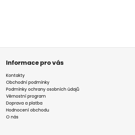
a
j
í
t
?
Z
á
Informace pro vás
p
HLEDAT
a
Kontakty
t
Obchodní podmínky
í
Podmínky ochrany osobních údajů
D
Věrnostní program
o
Doprava a platba
p
Hodnocení obchodu
o
O nás
r
u