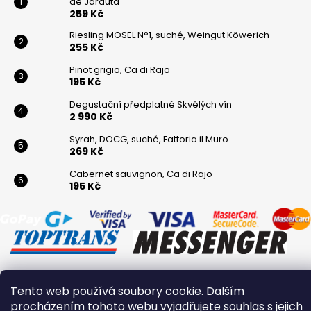
de Jarauta
259 Kč
Riesling MOSEL N°1, suché, Weingut Köwerich
255 Kč
Pinot grigio, Ca di Rajo
195 Kč
Degustační předplatné Skvělých vín
2 990 Kč
Syrah, DOCG, suché, Fattoria il Muro
269 Kč
Cabernet sauvignon, Ca di Rajo
195 Kč
Tento web používá soubory cookie. Dalším
Vytvořil Shoptet
procházením tohoto webu vyjadřujete souhlas s jejich