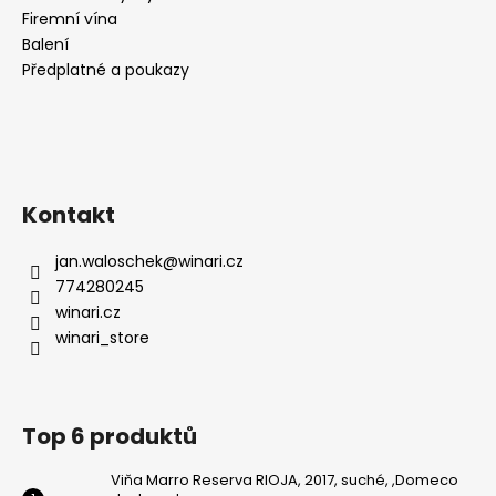
Firemní vína
Balení
Předplatné a poukazy
Kontakt
jan.waloschek
@
winari.cz
774280245
winari.cz
winari_store
Top 6 produktů
Viňa Marro Reserva RIOJA, 2017, suché, ,Domeco