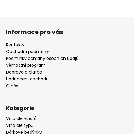
Z
á
Informace pro vás
p
a
Kontakty
t
Obchodní podmínky
í
Podmínky ochrany osobních údajů
Věrnostní program
Doprava a platba
Hodnocení obchodu
O nás
Kategorie
Vína dle vinařů
Vína dle typu
Dárkové bedýnky