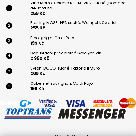
Viňa Marro Reserva RIOJA, 2017, suché, ,Domeco
de Jarauta
259 Kč
Riesling MOSEL N°1, suché, Weingut Köwerich
255 Kč
Pinot grigio, Ca di Rajo
195 Kč
Degustační předplatné Skvělých vín
2 990 Kč
Syrah, DOCG, suché, Fattoria il Muro
269 Kč
Cabernet sauvignon, Ca di Rajo
195 Kč