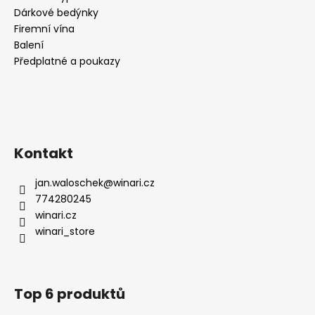
Dárkové bedýnky
Firemní vína
Balení
Předplatné a poukazy
Kontakt
jan.waloschek
@
winari.cz
774280245
winari.cz
winari_store
Top 6 produktů