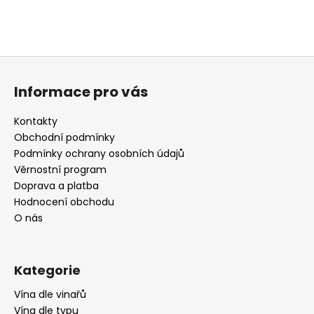
Z
á
Informace pro vás
p
a
Kontakty
t
Obchodní podmínky
í
Podmínky ochrany osobních údajů
Věrnostní program
Doprava a platba
Hodnocení obchodu
O nás
Kategorie
Vína dle vinařů
Vína dle typu