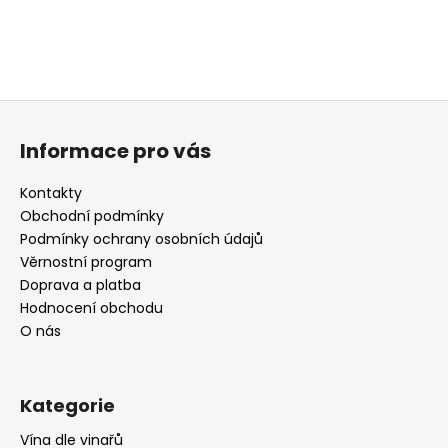
Z
á
Informace pro vás
p
a
Kontakty
t
Obchodní podmínky
í
Podmínky ochrany osobních údajů
Věrnostní program
Doprava a platba
Hodnocení obchodu
O nás
Kategorie
Vína dle vinařů