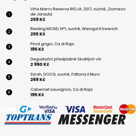
Viňa Marro Reserva RIOJA, 2017, suché, ,Domeco
de Jarauta
259 Kč
Riesling MOSEL N°1, suché, Weingut Köwerich
255 Kč
Pinot grigio, Ca di Rajo
195 Kč
Degustační předplatné Skvělých vín
2 990 Kč
Syrah, DOCG, suché, Fattoria il Muro
269 Kč
Cabernet sauvignon, Ca di Rajo
195 Kč