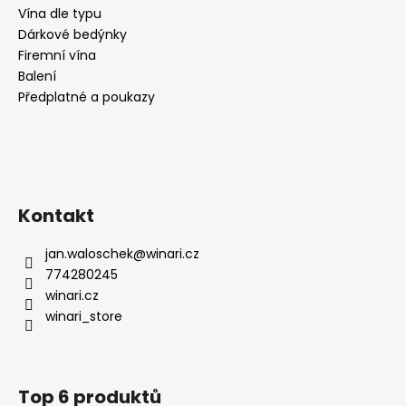
Vína dle typu
Dárkové bedýnky
Firemní vína
Balení
Předplatné a poukazy
Kontakt
jan.waloschek
@
winari.cz
774280245
winari.cz
winari_store
Top 6 produktů