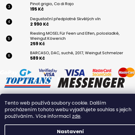
Pinot grigio, Ca di Rajo
195 Kč
Degustační předplatné Skvělých vín
2 990 Kč
Riesling MOSEL Für Feen und Elfen, polosladké,
Weingut Köwerich
259 Kč
BARCASO, DAC, suché, 2017, Weingut Schmelzer
589 Kč
Tento web používá soubory cookie. Dalším
Vytvořil Shoptet
procházením tohoto webu vyjadřujete souhlas s jejich
Copyright 2026
Winaři
. Všechna práva vyhrazena.
používáním.. Více informací
zde
.
Nastavení