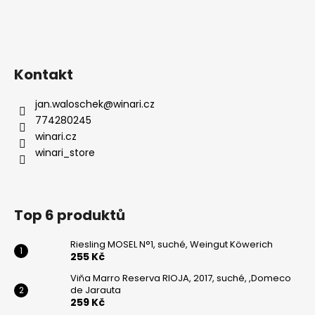
Kontakt
jan.waloschek
@
winari.cz
774280245
winari.cz
winari_store
Top 6 produktů
Riesling MOSEL N°1, suché, Weingut Köwerich
255 Kč
Viňa Marro Reserva RIOJA, 2017, suché, ,Domeco
de Jarauta
259 Kč