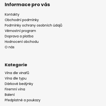
á
Informace pro vás
p
a
Kontakty
t
Obchodní podmínky
í
Podmínky ochrany osobních údajů
Věrnostní program
Doprava a platba
Hodnocení obchodu
O nás
Kategorie
Vína dle vinařů
Vína dle typu
Dárkové bedýnky
Firemní vína
Balení
Předplatné a poukazy