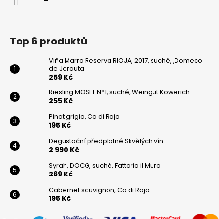
Top 6 produktů
Viňa Marro Reserva RIOJA, 2017, suché, ,Domeco
de Jarauta
259 Kč
Riesling MOSEL N°1, suché, Weingut Köwerich
255 Kč
Pinot grigio, Ca di Rajo
195 Kč
Degustační předplatné Skvělých vín
2 990 Kč
Syrah, DOCG, suché, Fattoria il Muro
269 Kč
Cabernet sauvignon, Ca di Rajo
195 Kč