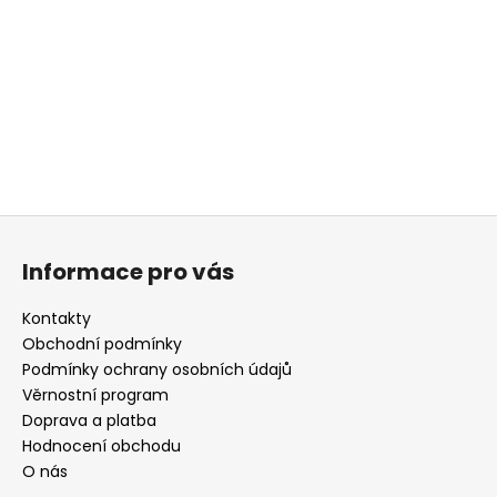
a
j
í
t
?
Z
á
HLEDAT
Informace pro vás
p
a
Kontakty
t
Obchodní podmínky
D
í
Podmínky ochrany osobních údajů
o
Věrnostní program
p
Doprava a platba
o
r
Hodnocení obchodu
u
O nás