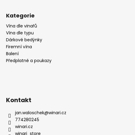
č
u
j
Kategorie
e
m
Vína dle vinařů
e
Vína dle typu
Dárkové bedýnky
Firemní vína
RIESLING
Balení
MOSEL
Předplatné a poukazy
N°1,
SUCHÉ,
WEINGUT
KÖWERICH
255
Kč
Kontakt
jan.waloschek
@
winari.cz
774280245
winari.cz
winari_store