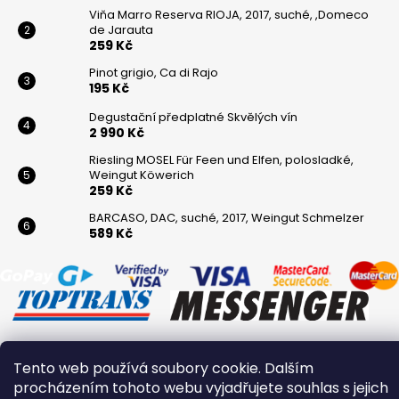
Viňa Marro Reserva RIOJA, 2017, suché, ,Domeco
de Jarauta
259 Kč
Pinot grigio, Ca di Rajo
195 Kč
Degustační předplatné Skvělých vín
2 990 Kč
Riesling MOSEL Für Feen und Elfen, polosladké,
Weingut Köwerich
259 Kč
BARCASO, DAC, suché, 2017, Weingut Schmelzer
589 Kč
Tento web používá soubory cookie. Dalším
Vytvořil Shoptet
procházením tohoto webu vyjadřujete souhlas s jejich