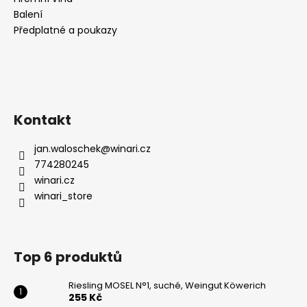
Balení
Předplatné a poukazy
Kontakt
jan.waloschek
@
winari.cz
774280245
winari.cz
winari_store
Top 6 produktů
Riesling MOSEL N°1, suché, Weingut Köwerich
255 Kč