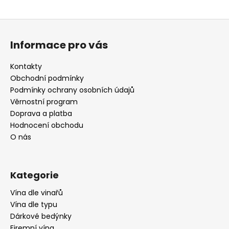
Z
á
Informace pro vás
p
a
Kontakty
t
Obchodní podmínky
í
Podmínky ochrany osobních údajů
Věrnostní program
Doprava a platba
Hodnocení obchodu
O nás
Kategorie
Vína dle vinařů
Vína dle typu
Dárkové bedýnky
Firemní vína