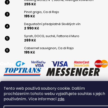
255 Kč
Pinot grigio, Ca di Rajo
195 Kč
Degustační předplatné Skvělých vín
2 990 Kč
Syrah, DOCG, suché, Fattoria il Muro
269 Kč
Cabernet sauvignon, Ca di Rajo
195 Kč
Tento web používá soubory cookie. Dalším
Vytvořil Shoptet
procházením tohoto webu vyjadřujete souhlas s jejich
Copyright 2026
Winaři
. Všechna práva vyhrazena.
používáním.. Více informací
zde
.