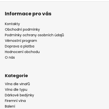
Z
á
Informace pro vás
p
a
Kontakty
t
Obchodní podmínky
í
Podmínky ochrany osobních údajů
Věrnostní program
Doprava a platba
Hodnocení obchodu
O nás
Kategorie
Vína dle vinařů
Vína dle typu
Dárkové bedýnky
Firemní vína
Balení