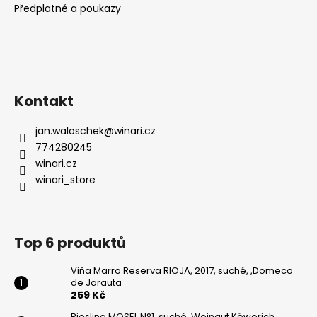
Předplatné a poukazy
Kontakt
jan.waloschek
@
winari.cz
774280245
winari.cz
winari_store
Top 6 produktů
Viňa Marro Reserva RIOJA, 2017, suché, ,Domeco
de Jarauta
259 Kč
Riesling MOSEL N°1, suché, Weingut Köwerich