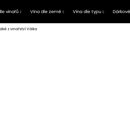
le vinařů
Vína dle země
Vína dle typu
Dárkové
dké z vinařství Válka