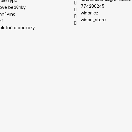
 dle typu
774280245
ové bedýnky
winari.cz
mní vína
winari_store
ní
platné a poukazy