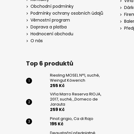
Vína
DE
t
JARAUTA
Obchodní podmínky
Dárk
í
Podmínky ochrany osobních údajů
259
Fire
Kč
Věrnostní program
Bale
Doprava a platba
Před
PINOT
Hodnocení obchodu
GRIGIO,
CA
O nás
DI
RAJO
195
Top 6 produktů
Kč
Riesling MOSEL N°1, suché,
Weingut Köwerich
255 Kč
Viňa Marro Reserva RIOJA,
2017, suché, ,Domeco de
Jarauta
259 Kč
Pinot grigio, Ca di Rajo
195 Kč
Degustační předplatné