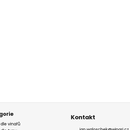
gorie
Kontakt
 dle vinařů
jan.waloschek
@
winari.cz