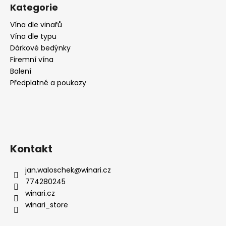
č
Kategorie
u
j
Vína dle vinařů
e
Vína dle typu
m
Dárkové bedýnky
e
Firemní vína
Balení
Předplatné a poukazy
BARCASO,
DAC,
SUCHÉ,
2017,
WEINGUT
SCHMELZER
589
Kontakt
Kč
jan.waloschek
@
winari.cz
774280245
winari.cz
winari_store