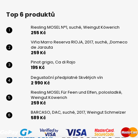
Top 6 produktů
Riesling MOSEL N°1, suché, Weingut Köwerich
255 Kč
Viňa Marro Reserva RIOJA, 2017, suché, ,Domeco
de Jarauta
259 Kč
Pinot grigio, Ca di Rajo
195 Kč
Degustační předplatné Skvělých vín
2 990 Kč
Riesling MOSEL Für Feen und Elfen, polosladké,
Weingut Köwerich
259 Kč
BARCASO, DAC, suché, 2017, Weingut Schmelzer
589 Kč