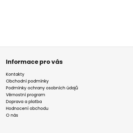
a
j
í
t
?
Z
á
Informace pro vás
p
HLEDAT
a
Kontakty
t
Obchodní podmínky
í
Podmínky ochrany osobních údajů
D
Věrnostní program
o
Doprava a platba
p
Hodnocení obchodu
o
O nás
r
u