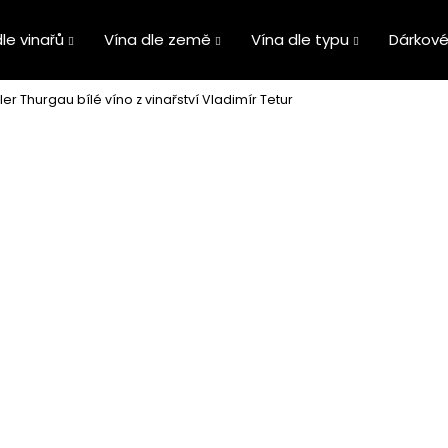
le vinařů
Vína dle země
Vína dle typu
Dárkové
ler Thurgau bílé víno z vinařství Vladimír Tetur