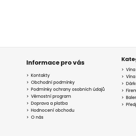
a
j
í
t
?
Z
á
Kate
Informace pro vás
p
Vína
HLEDAT
a
Kontakty
Vína
t
Obchodní podmínky
Dárk
í
Podmínky ochrany osobních údajů
Fire
D
Věrnostní program
Bale
o
Doprava a platba
Před
p
Hodnocení obchodu
o
O nás
r
u