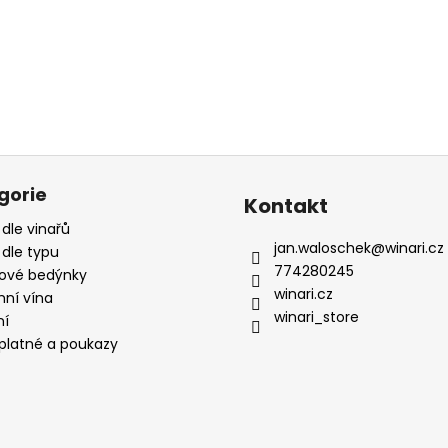
gorie
Kontakt
 dle vinařů
jan.waloschek
@
winari.cz
 dle typu
774280245
ové bedýnky
winari.cz
mní vína
winari_store
ní
platné a poukazy