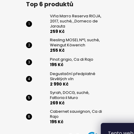
č
Top 6 produktů
u
j
Viňa Marro Reserva RIOJA,
e
2017, suché, ,Domeco de
m
Jarauta
259 Kč
e
Riesling MOSEL N°1, suché,
Weingut Köwerich
255 Kč
VIŇA
MARRO
Pinot grigio, Ca di Rajo
RESERVA
195 Kč
RIOJA,
2017,
Degustační předplatné
SUCHÉ,
Skvělých vín
,DOMECO
2 990 Kč
DE
JARAUTA
Syrah, DOCG, suché,
Fattoria il Muro
259
269 Kč
Kč
Cabernet sauvignon, Ca di
RIESLING
Rajo
MOSEL
195 Kč
N°1,
SUCHÉ,
Tento web 