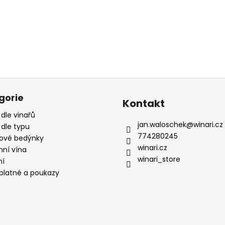
gorie
Kontakt
 dle vinařů
jan.waloschek
@
winari.cz
 dle typu
774280245
ové bedýnky
winari.cz
mní vína
winari_store
ní
platné a poukazy