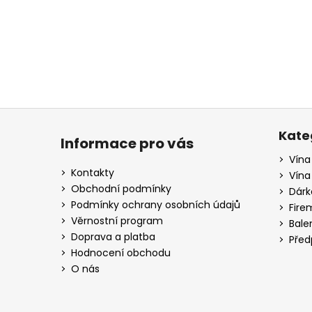
a
j
í
t
?
Z
á
Kate
Informace pro vás
p
Vína
HLEDAT
a
Kontakty
Vína
t
Obchodní podmínky
Dárk
í
Podmínky ochrany osobních údajů
Fire
D
Věrnostní program
Bale
o
Doprava a platba
Před
p
Hodnocení obchodu
o
O nás
r
u