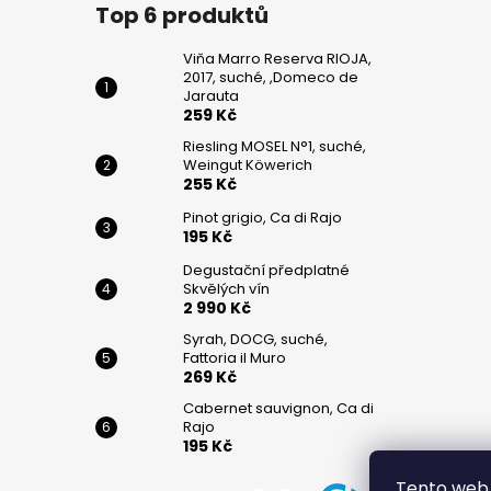
č
Top 6 produktů
u
j
Viňa Marro Reserva RIOJA,
e
2017, suché, ,Domeco de
m
Jarauta
259 Kč
e
Riesling MOSEL N°1, suché,
Weingut Köwerich
255 Kč
VIŇA
MARRO
Pinot grigio, Ca di Rajo
RESERVA
195 Kč
RIOJA,
2017,
Degustační předplatné
SUCHÉ,
Skvělých vín
,DOMECO
2 990 Kč
DE
JARAUTA
Syrah, DOCG, suché,
Fattoria il Muro
259
269 Kč
Kč
Cabernet sauvignon, Ca di
RIESLING
Rajo
MOSEL
195 Kč
N°1,
SUCHÉ,
Tento web 