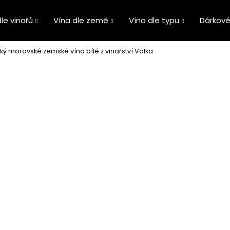
le vinařů
Vína dle země
Vína dle typu
Dárkové
ský moravské zemské víno bílé z vinařství Válka