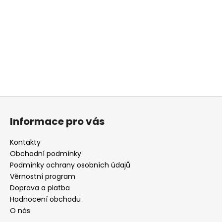
a
j
í
t
?
Z
á
HLEDAT
Informace pro vás
p
a
Kontakty
t
Obchodní podmínky
D
í
Podmínky ochrany osobních údajů
o
Věrnostní program
p
Doprava a platba
o
r
Hodnocení obchodu
u
O nás