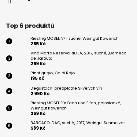
Top 6 produktů
Riesling MOSEL N°1, suché, Weingut Köwerich
255 Kč
Viňa Marro Reserva RIOJA, 2017, suché, ,Domeco
de Jarauta
259 Kč
Pinot grigio, Ca di Rajo
195 Kč
Degustační předplatné Skvělých vín
2 990 Kč
Riesling MOSEL Für Feen und Elfen, polosladké,
Weingut Köwerich
259 Kč
BARCASO, DAC, suché, 2017, Weingut Schmelzer
589 Kč