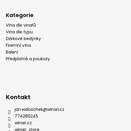
č
u
j
Kategorie
e
m
Vína dle vinařů
e
Vína dle typu
Dárkové bedýnky
Firemní vína
RIESLING
Balení
MOSEL
Předplatné a poukazy
FÜR
FEEN
UND
ELFEN,
POLOSLADKÉ,
WEINGUT
KÖWERICH
Kontakt
259
Kč
jan.waloschek
@
winari.cz
774280245
winari.cz
winari_store