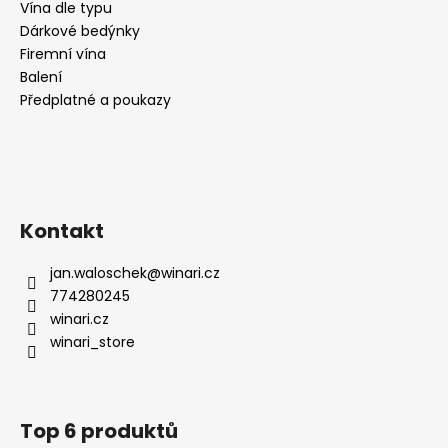
Vína dle typu
Dárkové bedýnky
Firemní vína
Balení
Předplatné a poukazy
Kontakt
jan.waloschek
@
winari.cz
774280245
winari.cz
winari_store
Top 6 produktů