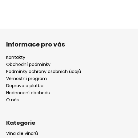
Z
á
Informace pro vás
p
a
Kontakty
t
Obchodní podmínky
í
Podmínky ochrany osobních údajů
Věrnostní program
Doprava a platba
Hodnocení obchodu
O nás
Kategorie
Vína dle vinařů