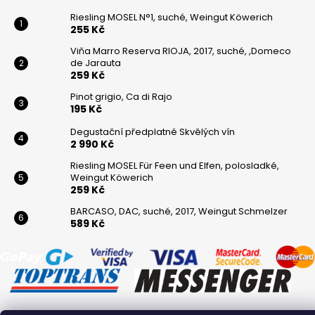
Riesling MOSEL N°1, suché, Weingut Köwerich
255 Kč
Viňa Marro Reserva RIOJA, 2017, suché, ,Domeco
de Jarauta
259 Kč
Pinot grigio, Ca di Rajo
195 Kč
Degustační předplatné Skvělých vín
2 990 Kč
Riesling MOSEL Für Feen und Elfen, polosladké,
Weingut Köwerich
259 Kč
BARCASO, DAC, suché, 2017, Weingut Schmelzer
589 Kč