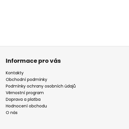
Z
á
Informace pro vás
p
a
Kontakty
t
Obchodní podmínky
í
Podmínky ochrany osobních údajů
Věrnostní program
Doprava a platba
Hodnocení obchodu
O nás