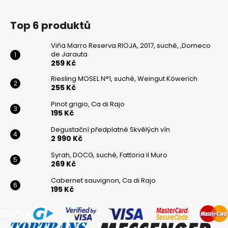
Top 6 produktů
Viňa Marro Reserva RIOJA, 2017, suché, ,Domeco
de Jarauta
259 Kč
Riesling MOSEL N°1, suché, Weingut Köwerich
255 Kč
Pinot grigio, Ca di Rajo
195 Kč
Degustační předplatné Skvělých vín
2 990 Kč
Syrah, DOCG, suché, Fattoria il Muro
269 Kč
Cabernet sauvignon, Ca di Rajo
195 Kč