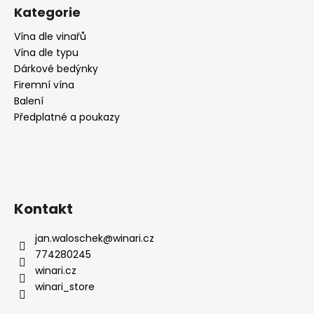
Kategorie
Vína dle vinařů
Vína dle typu
Dárkové bedýnky
Firemní vína
Balení
Předplatné a poukazy
Kontakt
jan.waloschek
@
winari.cz
774280245
winari.cz
winari_store