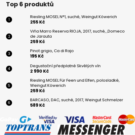
Top 6 produktů
Riesling MOSEL N°1, suché, Weingut Köwerich
255 Kč
Viňa Marro Reserva RIOJA, 2017, suché, ,Domeco
de Jarauta
259 Kč
Pinot grigio, Ca di Rajo
195 Kč
Degustační předplatné Skvělých vín
2 990 Kč
Riesling MOSEL Für Feen und Elfen, polosladké,
Weingut Köwerich
259 Kč
BARCASO, DAC, suché, 2017, Weingut Schmelzer
589 Kč