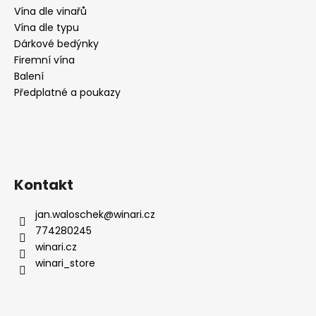
Vína dle vinařů
Vína dle typu
Dárkové bedýnky
Firemní vína
Balení
Předplatné a poukazy
Kontakt
jan.waloschek
@
winari.cz
774280245
winari.cz
winari_store