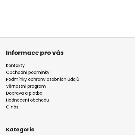
Z
á
Informace pro vás
p
a
Kontakty
t
Obchodní podmínky
í
Podmínky ochrany osobních údajů
Věrnostní program
Doprava a platba
Hodnocení obchodu
O nás
Kategorie