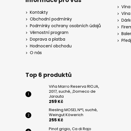
Informace pro vás
WEINGUT
p
KÖWERICH
Vína
a
Kontakty
Vína
255
t
Kč
Obchodní podmínky
Dárk
í
Podmínky ochrany osobních údajů
Fire
PINOT
Věrnostní program
Bale
GRIGIO,
Doprava a platba
CA
Před
DI
Hodnocení obchodu
RAJO
O nás
195
Kč
Top 6 produktů
Viňa Marro Reserva RIOJA,
2017, suché, ,Domeco de
Jarauta
259 Kč
Riesling MOSEL N°1, suché,
Weingut Köwerich
255 Kč
Pinot grigio, Ca di Rajo