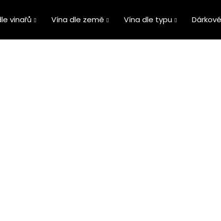
le vinařů
Vína dle země
Vína dle typu
Dárkové