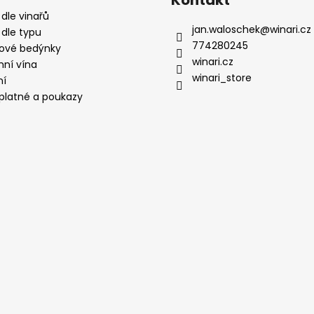
Kontakt
 dle vinařů
jan.waloschek
@
winari.cz
 dle typu
774280245
ové bedýnky
winari.cz
mní vína
winari_store
ní
platné a poukazy