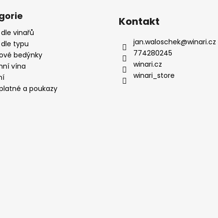
gorie
Kontakt
 dle vinařů
jan.waloschek
@
winari.cz
 dle typu
774280245
ové bedýnky
winari.cz
mní vína
winari_store
ní
platné a poukazy