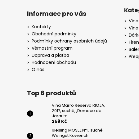
Z
WEINGUT
KÖWERICH
á
Kate
Informace pro vás
255
p
Kč
Vína
a
Kontakty
Vína
PINOT
t
Obchodní podmínky
Dárk
GRIGIO,
í
Podmínky ochrany osobních údajů
CA
Fire
DI
Věrnostní program
Bale
RAJO
Doprava a platba
Před
195
Hodnocení obchodu
Kč
O nás
Top 6 produktů
Viňa Marro Reserva RIOJA,
2017, suché, ,Domeco de
Jarauta
259 Kč
Riesling MOSEL N°1, suché,
Weingut Köwerich