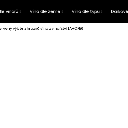
le vinařů
Vína dle země
Vína dle typu
Dárkové
rvený výběr z hroznů víno z vinařství LAHOFER