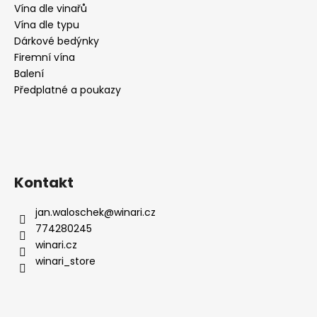
č
Vína dle vinařů
u
Vína dle typu
j
Dárkové bedýnky
e
Firemní vína
m
Balení
e
Předplatné a poukazy
VIŇA
MARRO
RESERVA
RIOJA,
2017,
SUCHÉ,
Kontakt
,DOMECO
DE
jan.waloschek
@
winari.cz
JARAUTA
774280245
259
winari.cz
Kč
winari_store