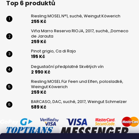
Top 6 produktů
Riesling MOSEL N°1, suché, Weingut Köwerich
255 Kč
Viňa Marro Reserva RIOJA, 2017, suché, ,Domeco
de Jarauta
259 Kč
Pinot grigio, Ca di Rajo
195 Kč
Degustační předplatné Skvělých vín
2 990 Kč
Riesling MOSEL Für Feen und Elfen, polosladké,
Weingut Köwerich
259 Kč
BARCASO, DAC, suché, 2017, Weingut Schmelzer
589 Kč