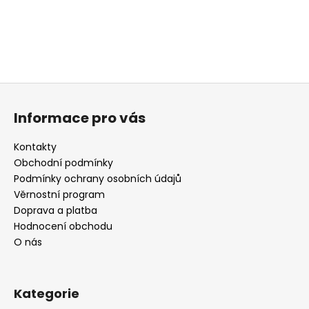
a
j
í
t
?
Z
á
Informace pro vás
p
a
Kontakty
t
HLEDAT
Obchodní podmínky
í
Podmínky ochrany osobních údajů
Věrnostní program
Doprava a platba
D
Hodnocení obchodu
o
O nás
p
o
r
Kategorie
u