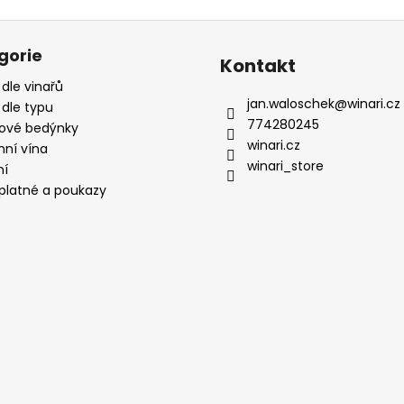
gorie
Kontakt
 dle vinařů
jan.waloschek
@
winari.cz
 dle typu
774280245
ové bedýnky
winari.cz
mní vína
winari_store
ní
platné a poukazy