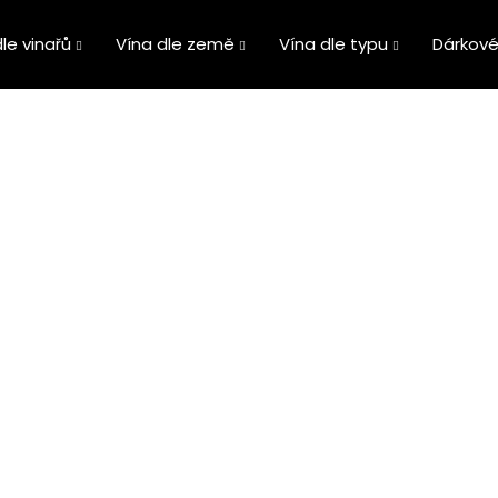
le vinařů
Vína dle země
Vína dle typu
Dárkové