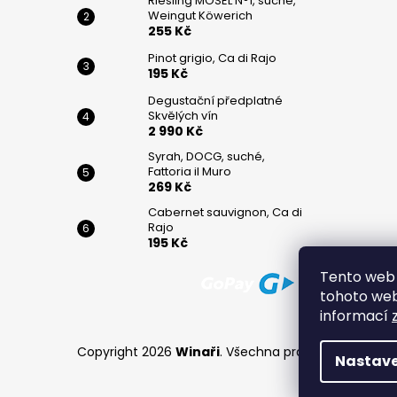
Riesling MOSEL N°1, suché,
Weingut Köwerich
255 Kč
Pinot grigio, Ca di Rajo
195 Kč
Degustační předplatné
Skvělých vín
2 990 Kč
Syrah, DOCG, suché,
Fattoria il Muro
269 Kč
Cabernet sauvignon, Ca di
Rajo
195 Kč
Tento web 
tohoto webu
informací
Copyright 2026
Winaři
. Všechna práva vyhrazena.
Nastave