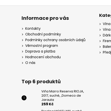
Z
á
Kate
Informace pro vás
p
Vína
a
Kontakty
Vína
t
Obchodní podmínky
Dárk
í
Podmínky ochrany osobních údajů
Fire
Věrnostní program
Bale
Doprava a platba
Před
Hodnocení obchodu
O nás
Top 6 produktů
Viňa Marro Reserva RIOJA,
2017, suché, ,Domeco de
Jarauta
259 Kč