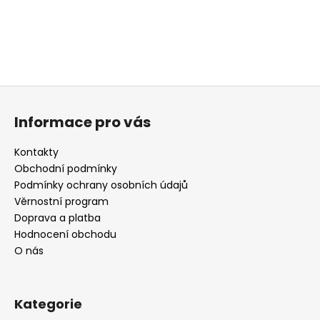
a
j
í
t
?
Z
á
Informace pro vás
p
a
Kontakty
t
HLEDAT
Obchodní podmínky
í
Podmínky ochrany osobních údajů
Věrnostní program
Doprava a platba
D
Hodnocení obchodu
o
O nás
p
o
r
Kategorie
u