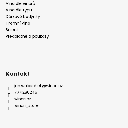
č
Vína dle vinařů
u
Vína dle typu
j
Dárkové bedýnky
e
Firemní vína
m
Balení
e
Předplatné a poukazy
RIESLING
MOSEL
N°1,
SUCHÉ,
WEINGUT
KÖWERICH
Kontakt
255
Kč
jan.waloschek
@
winari.cz
774280245
winari.cz
winari_store