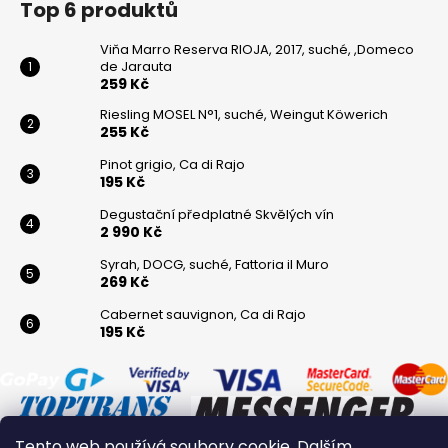
Top 6 produktů
Viňa Marro Reserva RIOJA, 2017, suché, ,Domeco
de Jarauta
259 Kč
Riesling MOSEL N°1, suché, Weingut Köwerich
255 Kč
Pinot grigio, Ca di Rajo
195 Kč
Degustační předplatné Skvělých vín
2 990 Kč
Syrah, DOCG, suché, Fattoria il Muro
269 Kč
Cabernet sauvignon, Ca di Rajo
195 Kč
Tento web používá soubory cookie. Dalším