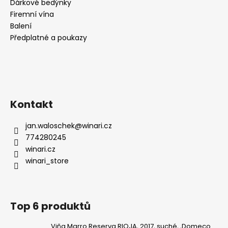
Dárkové bedýnky
Firemní vína
Balení
Předplatné a poukazy
Kontakt
jan.waloschek
@
winari.cz
774280245
winari.cz
winari_store
Top 6 produktů
Viňa Marro Reserva RIOJA, 2017, suché, ,Domeco