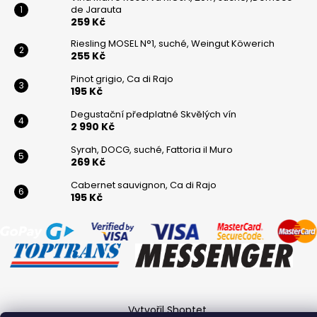
de Jarauta
259 Kč
Riesling MOSEL N°1, suché, Weingut Köwerich
255 Kč
Pinot grigio, Ca di Rajo
195 Kč
Degustační předplatné Skvělých vín
2 990 Kč
Syrah, DOCG, suché, Fattoria il Muro
269 Kč
Cabernet sauvignon, Ca di Rajo
195 Kč
Vytvořil Shoptet