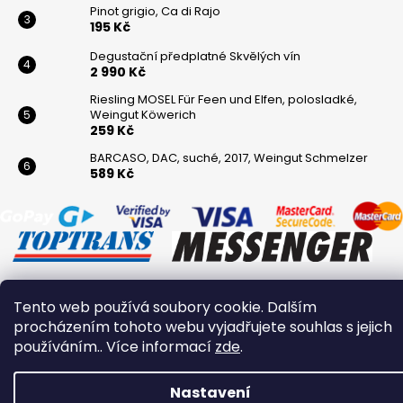
Pinot grigio, Ca di Rajo
195 Kč
Degustační předplatné Skvělých vín
2 990 Kč
Riesling MOSEL Für Feen und Elfen, polosladké,
Weingut Köwerich
259 Kč
BARCASO, DAC, suché, 2017, Weingut Schmelzer
589 Kč
Tento web používá soubory cookie. Dalším
Vytvořil Shoptet
procházením tohoto webu vyjadřujete souhlas s jejich
Copyright 2026
Winaři
. Všechna práva vyhrazena.
používáním.. Více informací
zde
.
Nastavení