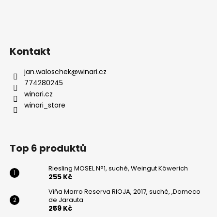
Kontakt
jan.waloschek
@
winari.cz
774280245
winari.cz
winari_store
Top 6 produktů
Riesling MOSEL N°1, suché, Weingut Köwerich
255 Kč
Viňa Marro Reserva RIOJA, 2017, suché, ,Domeco
de Jarauta
259 Kč