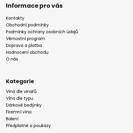
á
Informace pro vás
p
a
Kontakty
t
Obchodní podmínky
í
Podmínky ochrany osobních údajů
Věrnostní program
Doprava a platba
Hodnocení obchodu
O nás
Kategorie
Vína dle vinařů
Vína dle typu
Dárkové bedýnky
Firemní vína
Balení
Předplatné a poukazy