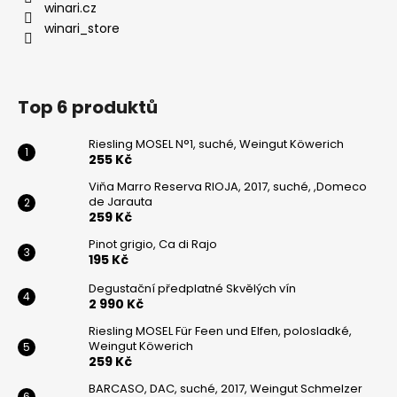
winari.cz
winari_store
Top 6 produktů
Riesling MOSEL N°1, suché, Weingut Köwerich
255 Kč
Viňa Marro Reserva RIOJA, 2017, suché, ,Domeco
de Jarauta
259 Kč
Pinot grigio, Ca di Rajo
195 Kč
Degustační předplatné Skvělých vín
2 990 Kč
Riesling MOSEL Für Feen und Elfen, polosladké,
Weingut Köwerich
259 Kč
BARCASO, DAC, suché, 2017, Weingut Schmelzer