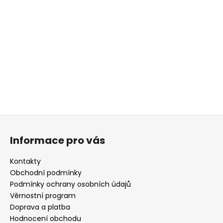
Z
á
Informace pro vás
p
a
Kontakty
t
Obchodní podmínky
í
Podmínky ochrany osobních údajů
Věrnostní program
Doprava a platba
Hodnocení obchodu