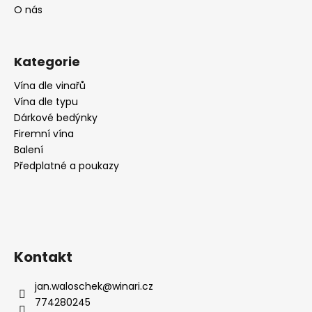
O nás
Kategorie
Vína dle vinařů
Vína dle typu
Dárkové bedýnky
Firemní vína
Balení
Předplatné a poukazy
Kontakt
jan.waloschek
@
winari.cz
774280245