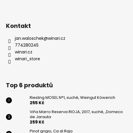
Kontakt
jan.waloschek
@
winari.cz
774280245
winari.cz
winari_store
Top 6 produktů
Riesling MOSEL N°1, suché, Weingut Köwerich
255 Kč
Viňa Marro Reserva RIOJA, 2017, suché, ,Domeco
de Jarauta
259 Kč
Pinot grigio, Ca di Rajo