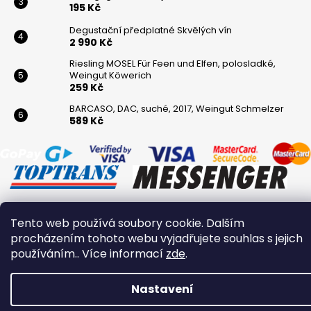
195 Kč
Degustační předplatné Skvělých vín
2 990 Kč
Riesling MOSEL Für Feen und Elfen, polosladké,
Weingut Köwerich
259 Kč
BARCASO, DAC, suché, 2017, Weingut Schmelzer
589 Kč
Tento web používá soubory cookie. Dalším
Vytvořil Shoptet
procházením tohoto webu vyjadřujete souhlas s jejich
Copyright 2026
Winaři
. Všechna práva vyhrazena.
používáním.. Více informací
zde
.
Nastavení