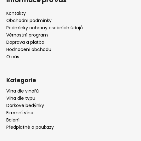
p
a
Kontakty
t
Obchodní podmínky
í
Podmínky ochrany osobních údajů
Věrnostní program
Doprava a platba
Hodnocení obchodu
O nás
Kategorie
Vína dle vinařů
Vína dle typu
Dárkové bedýnky
Firemní vína
Balení
Předplatné a poukazy