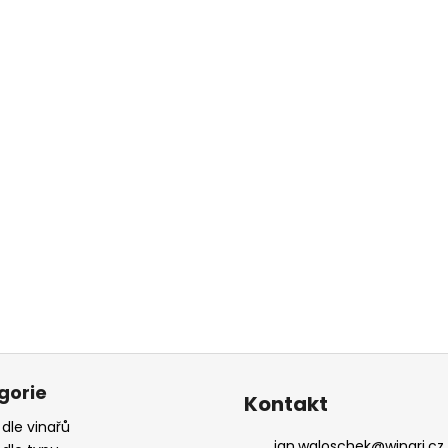
gorie
Kontakt
 dle vinařů
jan.waloschek
@
winari.cz