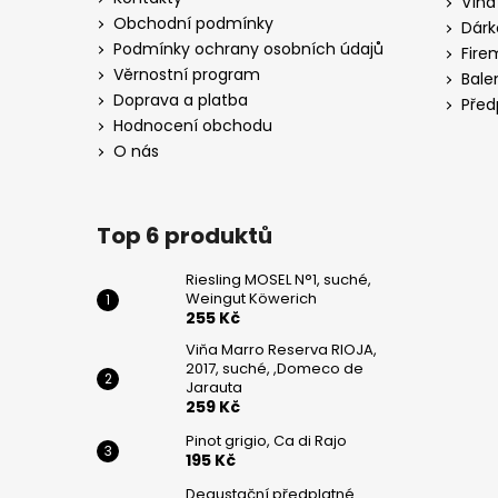
Vína
DE
t
JARAUTA
Obchodní podmínky
Dárk
í
Podmínky ochrany osobních údajů
259
Fire
Kč
Věrnostní program
Bale
Doprava a platba
Před
PINOT
Hodnocení obchodu
GRIGIO,
CA
O nás
DI
RAJO
195
Top 6 produktů
Kč
Riesling MOSEL N°1, suché,
Weingut Köwerich
255 Kč
Viňa Marro Reserva RIOJA,
2017, suché, ,Domeco de
Jarauta
259 Kč
Pinot grigio, Ca di Rajo
195 Kč
Degustační předplatné