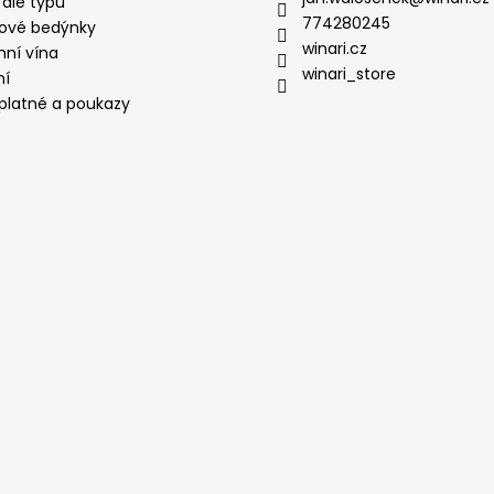
 dle typu
774280245
ové bedýnky
winari.cz
mní vína
winari_store
ní
platné a poukazy