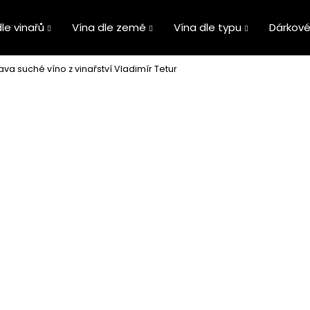
le vinařů
Vína dle země
Vína dle typu
Dárkové
ava suché víno z vinařství Vladimír Tetur