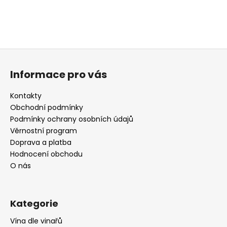
a
j
í
t
Z
?
á
Informace pro vás
p
a
Kontakty
t
Obchodní podmínky
HLEDAT
í
Podmínky ochrany osobních údajů
Věrnostní program
Doprava a platba
Hodnocení obchodu
D
O nás
o
p
o
Kategorie
r
u
Vína dle vinařů