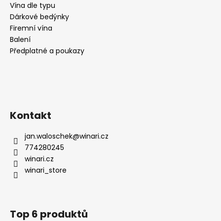
č
Vína dle typu
u
Dárkové bedýnky
j
Firemní vína
e
Balení
m
Předplatné a poukazy
e
VIŇA
MARRO
RESERVA
RIOJA,
Kontakt
2017,
SUCHÉ,
,DOMECO
jan.waloschek
@
winari.cz
DE
774280245
JARAUTA
winari.cz
259
winari_store
Kč
Top 6 produktů