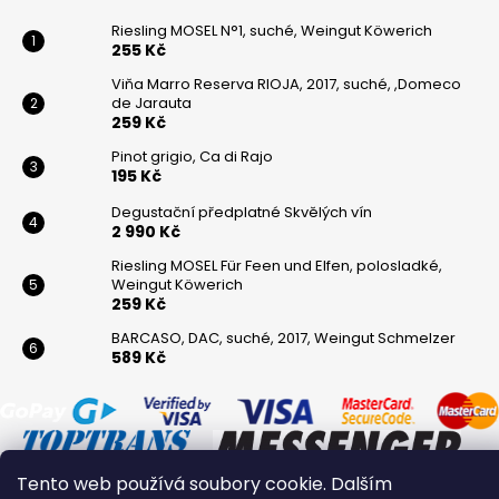
Riesling MOSEL N°1, suché, Weingut Köwerich
255 Kč
Viňa Marro Reserva RIOJA, 2017, suché, ,Domeco
de Jarauta
259 Kč
Pinot grigio, Ca di Rajo
195 Kč
Degustační předplatné Skvělých vín
2 990 Kč
Riesling MOSEL Für Feen und Elfen, polosladké,
Weingut Köwerich
259 Kč
BARCASO, DAC, suché, 2017, Weingut Schmelzer
589 Kč
Tento web používá soubory cookie. Dalším