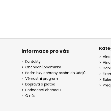
a
j
í
t
?
Z
á
Kate
Informace pro vás
p
Vína
HLEDAT
a
Kontakty
Vína
t
Obchodní podmínky
Dárk
í
Podmínky ochrany osobních údajů
Fire
D
Věrnostní program
Bale
o
Doprava a platba
Před
p
Hodnocení obchodu
o
O nás
r
u