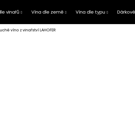
le vinařů
Vína dle země
Vína dle typu
Dárkové
ché víno z vinařství LAHOFER