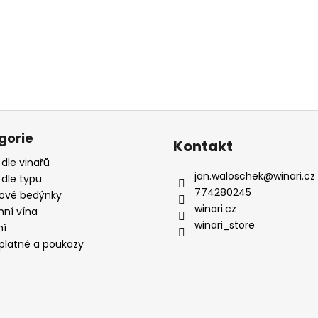
gorie
Kontakt
 dle vinařů
jan.waloschek
@
winari.cz
 dle typu
774280245
ové bedýnky
winari.cz
mní vína
winari_store
ní
platné a poukazy