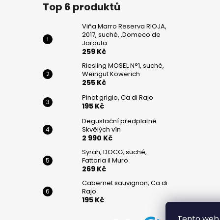
č
Top 6 produktů
u
j
Viňa Marro Reserva RIOJA,
e
2017, suché, ,Domeco de
m
Jarauta
259 Kč
e
Riesling MOSEL N°1, suché,
Weingut Köwerich
255 Kč
VIŇA
MARRO
Pinot grigio, Ca di Rajo
RESERVA
195 Kč
RIOJA,
2017,
Degustační předplatné
SUCHÉ,
Skvělých vín
,DOMECO
2 990 Kč
DE
JARAUTA
Syrah, DOCG, suché,
Fattoria il Muro
259
269 Kč
Kč
Cabernet sauvignon, Ca di
RIESLING
Rajo
MOSEL
195 Kč
N°1,
SUCHÉ,
Tento web 