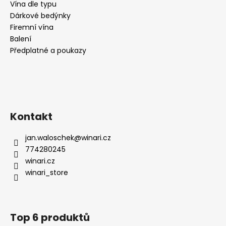
Vína dle typu
Dárkové bedýnky
Firemní vína
Balení
Předplatné a poukazy
Kontakt
jan.waloschek
@
winari.cz
774280245
winari.cz
winari_store
Top 6 produktů