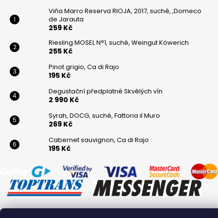
Viňa Marro Reserva RIOJA, 2017, suché, ,Domeco
de Jarauta
259 Kč
Riesling MOSEL N°1, suché, Weingut Köwerich
255 Kč
Pinot grigio, Ca di Rajo
195 Kč
Degustační předplatné Skvělých vín
2 990 Kč
Syrah, DOCG, suché, Fattoria il Muro
269 Kč
Cabernet sauvignon, Ca di Rajo
195 Kč