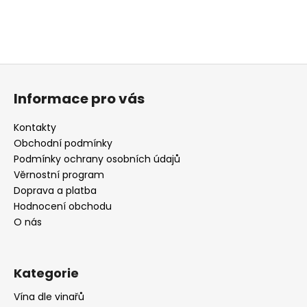
Z
á
Informace pro vás
p
a
Kontakty
t
Obchodní podmínky
í
Podmínky ochrany osobních údajů
Věrnostní program
Doprava a platba
Hodnocení obchodu
O nás
Kategorie
Vína dle vinařů