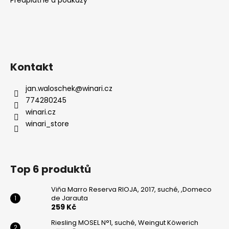
Kontakt
jan.waloschek
@
winari.cz
774280245
winari.cz
winari_store
Top 6 produktů
Viňa Marro Reserva RIOJA, 2017, suché, ,Domeco
de Jarauta
259 Kč
Riesling MOSEL N°1, suché, Weingut Köwerich