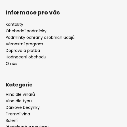
Z
á
Informace pro vás
p
a
Kontakty
t
Obchodní podmínky
í
Podmínky ochrany osobních údajů
Věrnostní program
Doprava a platba
Hodnocení obchodu
O nás
Kategorie
Vína dle vinařů
Vína dle typu
Dárkové bedýnky
Firemní vína
Balení
Předplatné a poukazy