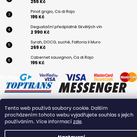
255 Kč
Pinot grigio, Ca di Rajo
195 Kč
Degustační předplatné Skvělých vín
2 990 Kč
Syrah, DOCG, suché, Fattoria il Muro
269 Kč
Cabernet sauvignon, Ca di Rajo
195 Kč
Tento web používá soubory cookie. Dalším
Vytvořil Shoptet
procházením tohoto webu vyjadřujete souhlas s jejich
Copyright 2026
Winaři
. Všechna práva vyhrazena.
používáním.. Více informací
zde
.