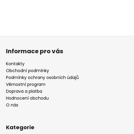
a
j
í
t
?
Z
á
Informace pro vás
p
a
Kontakty
t
HLEDAT
Obchodní podmínky
í
Podmínky ochrany osobních údajů
Věrnostní program
Doprava a platba
D
Hodnocení obchodu
o
O nás
p
o
r
Kategorie
u