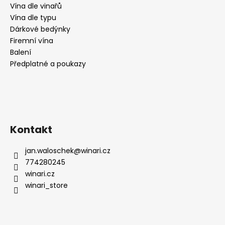
č
Vína dle vinařů
u
Vína dle typu
j
Dárkové bedýnky
e
Firemní vína
m
Balení
e
Předplatné a poukazy
RIESLING
MOSEL
N°1,
SUCHÉ,
WEINGUT
KÖWERICH
Kontakt
255
Kč
jan.waloschek
@
winari.cz
774280245
winari.cz
winari_store