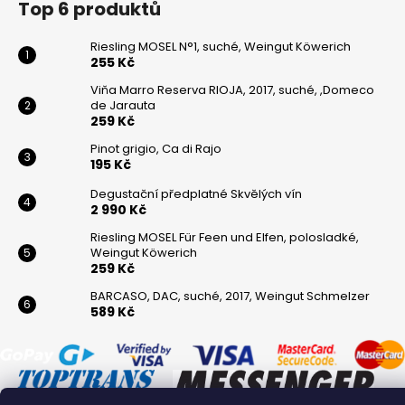
Top 6 produktů
Riesling MOSEL N°1, suché, Weingut Köwerich
255 Kč
Viňa Marro Reserva RIOJA, 2017, suché, ,Domeco
de Jarauta
259 Kč
Pinot grigio, Ca di Rajo
195 Kč
Degustační předplatné Skvělých vín
2 990 Kč
Riesling MOSEL Für Feen und Elfen, polosladké,
Weingut Köwerich
259 Kč
BARCASO, DAC, suché, 2017, Weingut Schmelzer
589 Kč