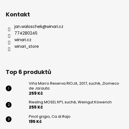
Kontakt
jan.waloschek
@
winari.cz
774280245
winari.cz
winari_store
Top 6 produktů
Viňa Marro Reserva RIOJA, 2017, suché, ,Domeco
de Jarauta
259 Kč
Riesling MOSEL N°1, suché, Weingut Köwerich
255 Kč
Pinot grigio, Ca di Rajo
195 Kč