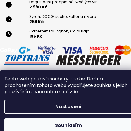
Degustační předplatné Skvělých vín
2 990 Kč
Syrah, DOCG, suché, Fattoria il Muro
269 Kč
Cabernet sauvignon, Ca di Rajo
195 Kč
Tento web používá soubory cookie. Dalším
Vytvořil Shoptet
procházením tohoto webu vyjadřujete souhlas s jejich
Copyright 2026
Winaři
. Všechna práva vyhrazena.
používáním.. Více informací
zde
.
Nastavení
Souhlasím