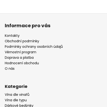
Z
á
Informace pro vás
p
a
Kontakty
t
Obchodní podmínky
í
Podmínky ochrany osobních údajů
Věrnostní program
Doprava a platba
Hodnocení obchodu
O nás
Kategorie
Vína dle vinařů
Vína dle typu
Dárkové bedýnky