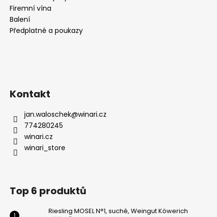
Firemní vína
Balení
Předplatné a poukazy
Kontakt
jan.waloschek
@
winari.cz
774280245
winari.cz
winari_store
Top 6 produktů
Riesling MOSEL N°1, suché, Weingut Köwerich