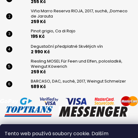
255 Kč
Viňa Marro Reserva RIOJA, 2017, suché, ,Domeco
de Jarauta
259 Kč
Pinot grigio, Ca di Rajo
195 Kč
Degustační předplatné Skvělých vín
2 990 Kč
Riesling MOSEL Für Feen und Elfen, polosladké,
Weingut Köwerich
259 Kč
BARCASO, DAC, suché, 2017, Weingut Schmelzer
589 Kč
Tento web používá soubory cookie. Dalším
Vytvořil Shoptet