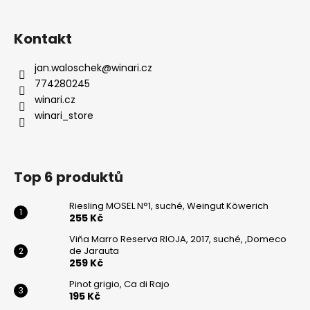
Kontakt
jan.waloschek
@
winari.cz
774280245
winari.cz
winari_store
Top 6 produktů
Riesling MOSEL N°1, suché, Weingut Köwerich
255 Kč
Viňa Marro Reserva RIOJA, 2017, suché, ,Domeco
de Jarauta
259 Kč
Pinot grigio, Ca di Rajo
195 Kč