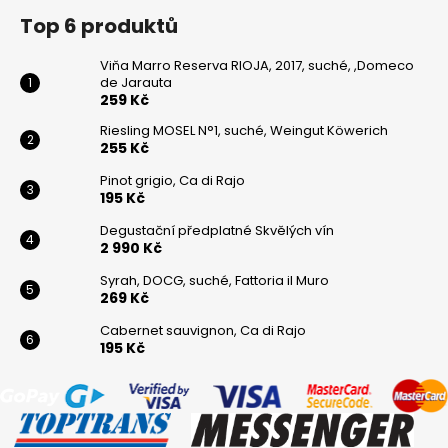
Top 6 produktů
Viňa Marro Reserva RIOJA, 2017, suché, ,Domeco
de Jarauta
259 Kč
Riesling MOSEL N°1, suché, Weingut Köwerich
255 Kč
Pinot grigio, Ca di Rajo
195 Kč
Degustační předplatné Skvělých vín
2 990 Kč
Syrah, DOCG, suché, Fattoria il Muro
269 Kč
Cabernet sauvignon, Ca di Rajo
195 Kč