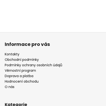
Z
á
Informace pro vás
p
a
Kontakty
t
Obchodní podmínky
í
Podmínky ochrany osobních údajů
Věrnostní program
Doprava a platba
Hodnocení obchodu
O nás
Kategorie