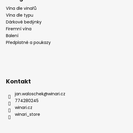
Vína dle vinařů
Vína dle typu
Dárkové bedýnky
Firemní vína
Balení
Předplatné a poukazy
Kontakt
jan.waloschek
@
winari.cz
774280245
winari.cz
winari_store