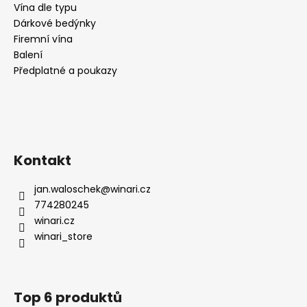
Vína dle typu
Dárkové bedýnky
Firemní vína
Balení
Předplatné a poukazy
Kontakt
jan.waloschek
@
winari.cz
774280245
winari.cz
winari_store
Top 6 produktů