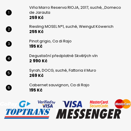
Viňa Marro Reserva RIOJA, 2017, suché, ,Domeco
de Jarauta
259 Kč
Riesling MOSEL N°1, suché, Weingut Köwerich
255 Kč
Pinot grigio, Ca di Rajo
195 Kč
Degustační předplatné Skvělých vín
2 990 Kč
Syrah, DOCG, suché, Fattoria il Muro
269 Kč
Cabernet sauvignon, Ca di Rajo
195 Kč