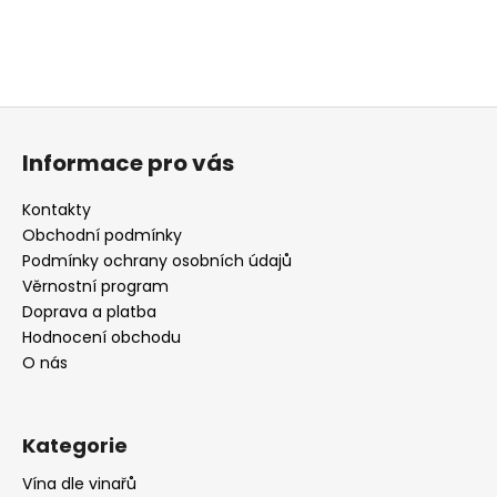
Z
á
Informace pro vás
p
a
Kontakty
t
Obchodní podmínky
í
Podmínky ochrany osobních údajů
Věrnostní program
Doprava a platba
Hodnocení obchodu
O nás
Kategorie
Vína dle vinařů