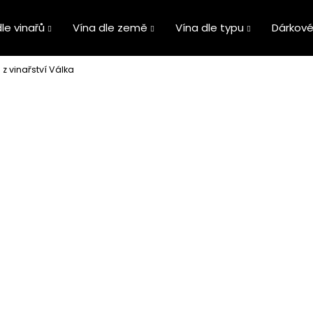
le vinařů
Vína dle země
Vína dle typu
Dárkové
z vinařství Válka