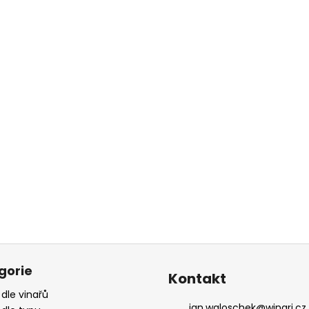
gorie
Kontakt
 dle vinařů
jan.waloschek
@
winari.cz