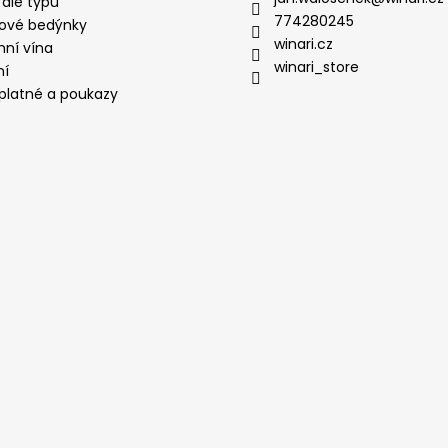
 dle typu
774280245
ové bedýnky
winari.cz
mní vína
winari_store
ní
platné a poukazy