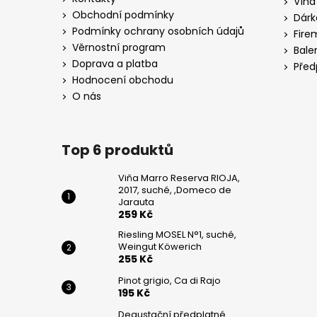
Vína
WEINGUT
t
KÖWERICH
Obchodní podmínky
Dárk
í
Podmínky ochrany osobních údajů
255
Fire
Kč
Věrnostní program
Bale
Doprava a platba
Před
PINOT
Hodnocení obchodu
GRIGIO,
CA
O nás
DI
RAJO
195
Top 6 produktů
Kč
Viňa Marro Reserva RIOJA,
2017, suché, ,Domeco de
Jarauta
259 Kč
Riesling MOSEL N°1, suché,
Weingut Köwerich
255 Kč
Pinot grigio, Ca di Rajo
195 Kč
Degustační předplatné