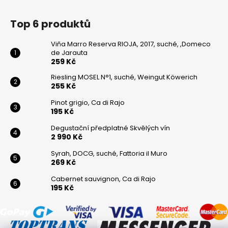
Top 6 produktů
Viňa Marro Reserva RIOJA, 2017, suché, ,Domeco
de Jarauta
259 Kč
Riesling MOSEL N°1, suché, Weingut Köwerich
255 Kč
Pinot grigio, Ca di Rajo
195 Kč
Degustační předplatné Skvělých vín
2 990 Kč
Syrah, DOCG, suché, Fattoria il Muro
269 Kč
Cabernet sauvignon, Ca di Rajo
195 Kč