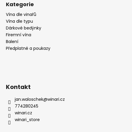
č
Kategorie
u
j
Vína dle vinařů
e
Vína dle typu
m
Dárkové bedýnky
e
Firemní vína
Balení
Předplatné a poukazy
CABERNET
SAUVIGNON,
CA
DI
RAJO
195
Kč
Kontakt
jan.waloschek
@
winari.cz
774280245
winari.cz
winari_store