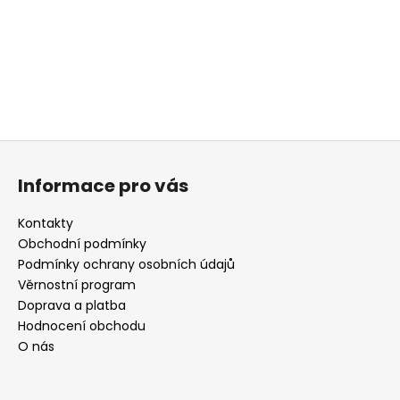
a
j
í
t
?
Z
á
Informace pro vás
p
HLEDAT
a
Kontakty
t
Obchodní podmínky
í
Podmínky ochrany osobních údajů
D
Věrnostní program
o
Doprava a platba
p
Hodnocení obchodu
o
O nás
r
u