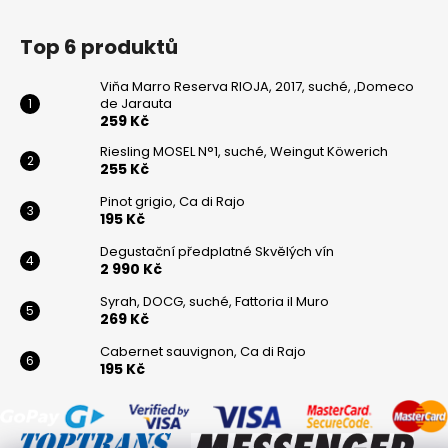
Top 6 produktů
Viňa Marro Reserva RIOJA, 2017, suché, ,Domeco
de Jarauta
259 Kč
Riesling MOSEL N°1, suché, Weingut Köwerich
255 Kč
Pinot grigio, Ca di Rajo
195 Kč
Degustační předplatné Skvělých vín
2 990 Kč
Syrah, DOCG, suché, Fattoria il Muro
269 Kč
Cabernet sauvignon, Ca di Rajo
195 Kč