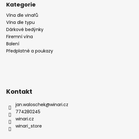
č
Kategorie
u
j
Vína dle vinařů
e
Vína dle typu
m
Dárkové bedýnky
e
Firemní vína
Balení
Předplatné a poukazy
DEGUSTAČNÍ
PŘEDPLATNÉ
SKVĚLÝCH
VÍN
2
990
Kč
Kontakt
jan.waloschek
@
winari.cz
774280245
winari.cz
winari_store