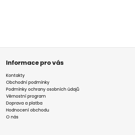
a
j
í
t
?
Z
á
Informace pro vás
p
HLEDAT
a
Kontakty
t
Obchodní podmínky
í
Podmínky ochrany osobních údajů
D
Věrnostní program
o
Doprava a platba
p
Hodnocení obchodu
o
O nás
r
u