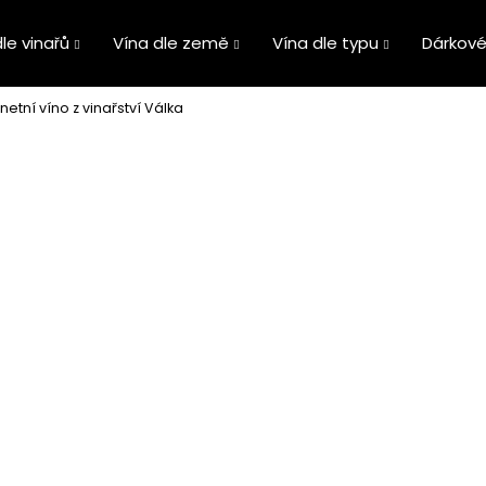
le vinařů
Vína dle země
Vína dle typu
Dárkové
etní víno z vinařství Válka