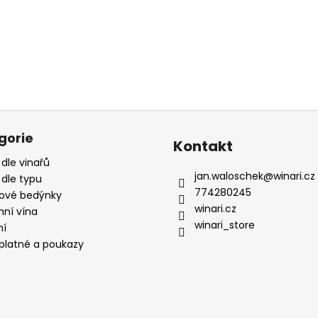
gorie
Kontakt
 dle vinařů
jan.waloschek
@
winari.cz
 dle typu
774280245
ové bedýnky
winari.cz
mní vína
winari_store
ní
platné a poukazy