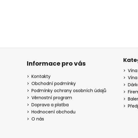
a
j
í
t
?
Z
á
Kate
Informace pro vás
p
Vína
HLEDAT
a
Kontakty
Vína
t
Obchodní podmínky
Dárk
í
Podmínky ochrany osobních údajů
Fire
D
Věrnostní program
Bale
o
Doprava a platba
Před
p
Hodnocení obchodu
o
O nás
r
u