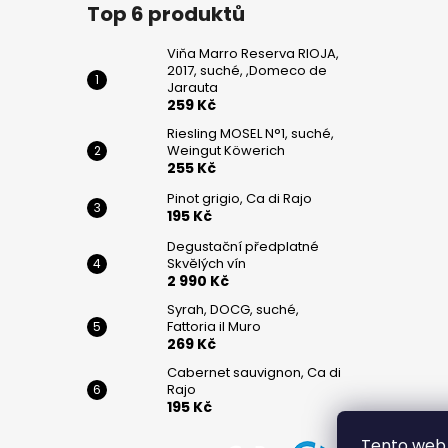
č
Top 6 produktů
u
j
Viňa Marro Reserva RIOJA,
e
2017, suché, ,Domeco de
m
Jarauta
259 Kč
e
Riesling MOSEL N°1, suché,
Weingut Köwerich
255 Kč
VIŇA
MARRO
Pinot grigio, Ca di Rajo
RESERVA
195 Kč
RIOJA,
2017,
Degustační předplatné
SUCHÉ,
Skvělých vín
,DOMECO
2 990 Kč
DE
JARAUTA
Syrah, DOCG, suché,
Fattoria il Muro
259
269 Kč
Kč
Cabernet sauvignon, Ca di
RIESLING
Rajo
MOSEL
195 Kč
N°1,
SUCHÉ,
Tento web 