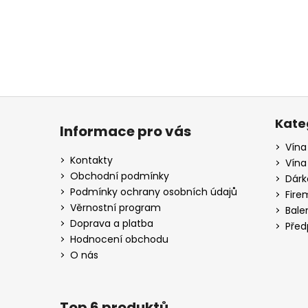
Z
á
Kate
Informace pro vás
p
Vína
a
Kontakty
Vína
t
Obchodní podmínky
Dárk
í
Podmínky ochrany osobních údajů
Fire
Věrnostní program
Bale
Doprava a platba
Před
Hodnocení obchodu
O nás
Top 6 produktů