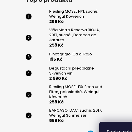
Riesling MOSEL N°1, suché,
Weingut Köwerich
255 Kč
Viňa Marro Reserva RIOJA,
2017, suché, ,Domeco de
Jarauta
259 Kč
Pinot grigio, Ca di Rajo
195 Kč
Degustační předplatné
Skvělých vín
2 990 Kč
Riesling MOSEL Für Feen und
Elfen, polosladké, Weingut
Köwerich
259 Kč
BARCASO, DAC, suché, 2017,
Weingut Schmelzer
589 Kč
Tento web 