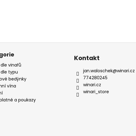
gorie
Kontakt
 dle vinařů
jan.waloschek
@
winari.cz
 dle typu
774280245
ové bedýnky
winari.cz
mní vína
winari_store
ní
platné a poukazy