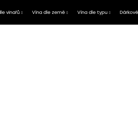
le vinařů
Vína dle země
Vína dle typu
Dárkové