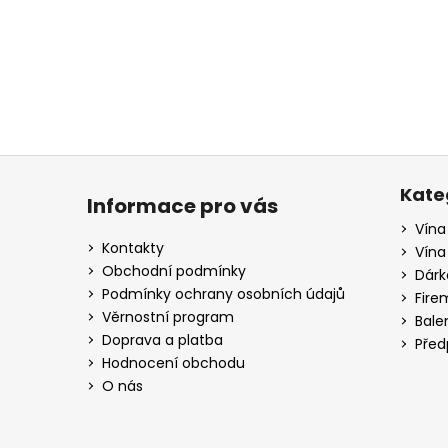
a
j
í
t
?
Z
á
Kate
Informace pro vás
p
Vína
HLEDAT
a
Kontakty
Vína
t
Obchodní podmínky
Dárk
í
Podmínky ochrany osobních údajů
Fire
D
Věrnostní program
Bale
o
Doprava a platba
Před
p
Hodnocení obchodu
o
O nás
r
u