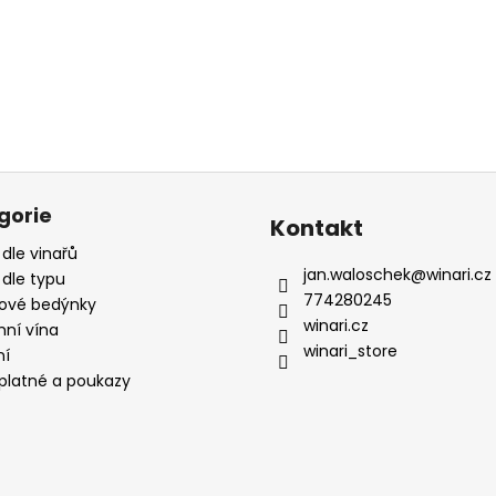
gorie
Kontakt
 dle vinařů
jan.waloschek
@
winari.cz
 dle typu
774280245
ové bedýnky
winari.cz
mní vína
winari_store
ní
platné a poukazy