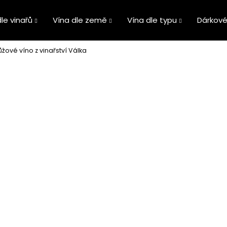
le vinařů
Vína dle země
Vína dle typu
Dárkové
žové víno z vinařství Válka