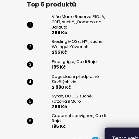
č
Top 6 produktů
u
j
Viňa Marro Reserva RIOJA,
e
2017, suché, ,Domeco de
m
Jarauta
259 Kč
e
Riesling MOSEL N°1, suché,
Weingut Köwerich
255 Kč
VIŇA
MARRO
Pinot grigio, Ca di Rajo
RESERVA
195 Kč
RIOJA,
2017,
Degustační předplatné
SUCHÉ,
Skvělých vín
,DOMECO
2 990 Kč
DE
JARAUTA
Syrah, DOCG, suché,
Fattoria il Muro
259
269 Kč
Kč
Cabernet sauvignon, Ca di
RIESLING
Rajo
MOSEL
195 Kč
N°1,
SUCHÉ,
Tento web 