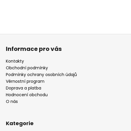
Z
á
Informace pro vás
p
a
Kontakty
t
Obchodní podmínky
í
Podmínky ochrany osobních údajů
Věrnostní program
Doprava a platba
Hodnocení obchodu
O nás
Kategorie