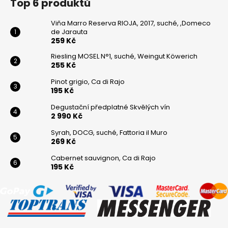
Top 6 produktů
Viňa Marro Reserva RIOJA, 2017, suché, ,Domeco
de Jarauta
259 Kč
Riesling MOSEL N°1, suché, Weingut Köwerich
255 Kč
Pinot grigio, Ca di Rajo
195 Kč
Degustační předplatné Skvělých vín
2 990 Kč
Syrah, DOCG, suché, Fattoria il Muro
269 Kč
Cabernet sauvignon, Ca di Rajo
195 Kč