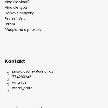
Vína dle vinařů
Vína dle typu
Dárkové bedýnky
Firemní vína
Balení
Předplatné a poukazy
Kontakt
jan.waloschek
@
winari.cz
774280245
winari.cz
winari_store