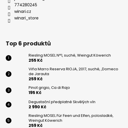
774280245
winari.cz
winari_store
Top 6 produktů
Riesling MOSEL N°1, suché, Weingut Köwerich
255 Kč
Viňa Marro Reserva RIOJA, 2017, suché, ,Domeco
de Jarauta
259 Kč
Pinot grigio, Ca di Rajo
195 Kč
Degustační předplatné Skvělých vín
2 990 Kč
Riesling MOSEL Für Feen und Elfen, polosladké,
Weingut Köwerich
259 Kč