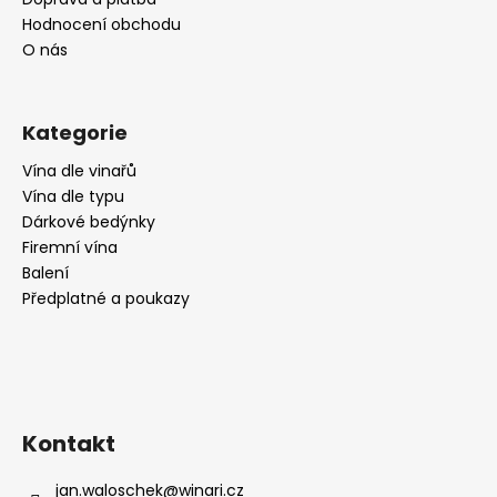
Hodnocení obchodu
O nás
Kategorie
Vína dle vinařů
Vína dle typu
Dárkové bedýnky
Firemní vína
Balení
Předplatné a poukazy
Kontakt
jan.waloschek
@
winari.cz