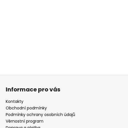
Z
á
Informace pro vás
p
a
Kontakty
t
Obchodní podmínky
í
Podmínky ochrany osobních údajů
Věrnostní program
Doprava a platba