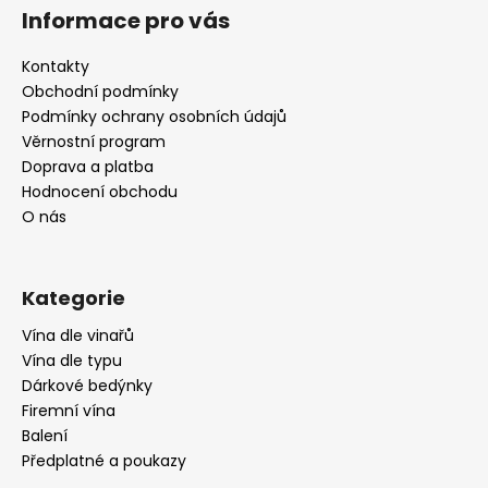
á
Informace pro vás
p
a
Kontakty
t
Obchodní podmínky
í
Podmínky ochrany osobních údajů
Věrnostní program
Doprava a platba
Hodnocení obchodu
O nás
Kategorie
Vína dle vinařů
Vína dle typu
Dárkové bedýnky
Firemní vína
Balení
Předplatné a poukazy