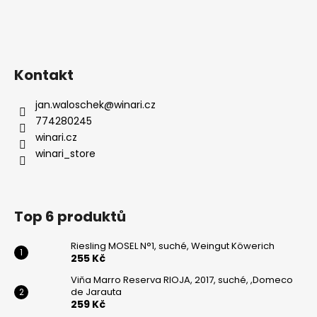
Kontakt
jan.waloschek
@
winari.cz
774280245
winari.cz
winari_store
Top 6 produktů
Riesling MOSEL N°1, suché, Weingut Köwerich
255 Kč
Viňa Marro Reserva RIOJA, 2017, suché, ,Domeco
de Jarauta
259 Kč