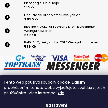
Pinot grigio, Ca di Rajo
195 Kč
Degustační předplatné Skvělých vín
2 990 Kč
Riesling MOSEL Für Feen und Elfen, polosladké,
Weingut Köwerich
259 Kč
BARCASO, DAC, suché, 2017, Weingut Schmelzer
589 Kč
Tento web používá soubory cookie. Dalším
Vytvořil Shoptet
procházením tohoto webu vyjadřujete souhlas s jejich
Copyright 2026
Winaři
. Všechna práva vyhrazena.
používáním.. Více informací
zde
.
Nastavení