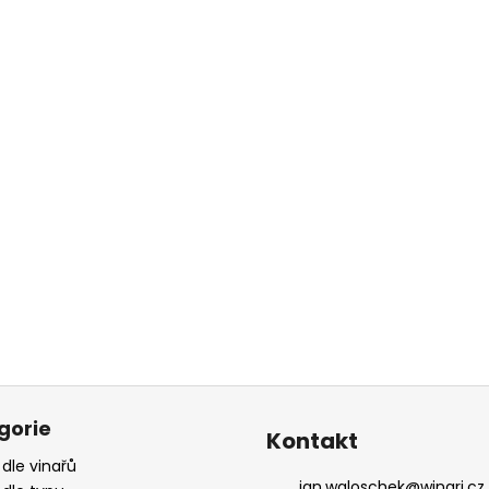
gorie
Kontakt
 dle vinařů
jan.waloschek
@
winari.cz