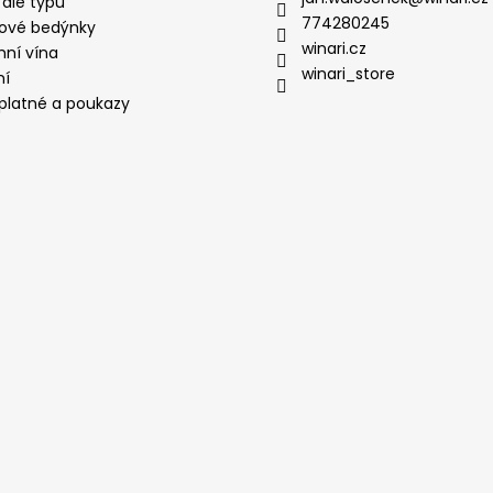
 dle typu
774280245
ové bedýnky
winari.cz
mní vína
winari_store
ní
platné a poukazy