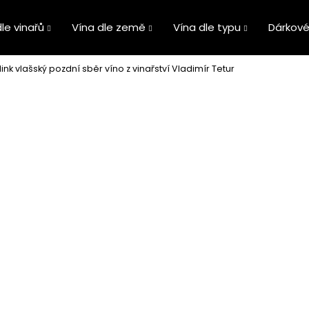
le vinařů
Vína dle země
Vína dle typu
Dárkové
link vlašský pozdní sběr víno z vinařství Vladimír Tetur