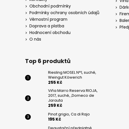
Vína
DE
t
JARAUTA
Obchodní podmínky
Dárk
í
Podmínky ochrany osobních údajů
259
Fire
Kč
Věrnostní program
Bale
Doprava a platba
Před
PINOT
Hodnocení obchodu
GRIGIO,
CA
O nás
DI
RAJO
195
Top 6 produktů
Kč
Riesling MOSEL N°1, suché,
Weingut Köwerich
255 Kč
Viňa Marro Reserva RIOJA,
2017, suché, ,Domeco de
Jarauta
259 Kč
Pinot grigio, Ca di Rajo
195 Kč
Degustační předplatné