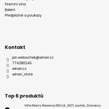
Firemní vína
Balení
Předplatné a poukazy
Kontakt
jan.waloschek
@
winari.cz
774280245
winari.cz
winari_store
Top 6 produktů
Viňa Marro Reserva RIOJA, 2017, suché, ,Domeco