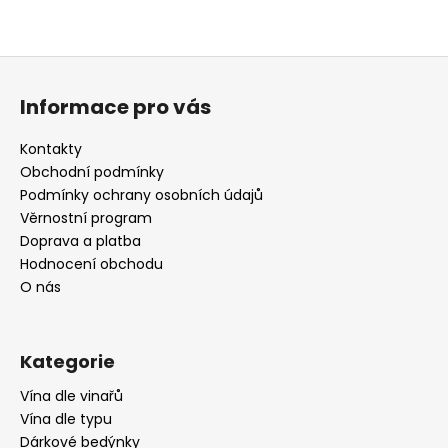
Z
á
Informace pro vás
p
a
Kontakty
t
Obchodní podmínky
í
Podmínky ochrany osobních údajů
Věrnostní program
Doprava a platba
Hodnocení obchodu
O nás
Kategorie
Vína dle vinařů
Vína dle typu
Dárkové bedýnky