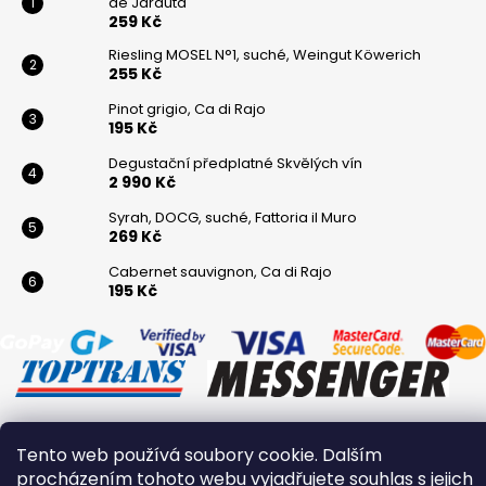
de Jarauta
259 Kč
Riesling MOSEL N°1, suché, Weingut Köwerich
255 Kč
Pinot grigio, Ca di Rajo
195 Kč
Degustační předplatné Skvělých vín
2 990 Kč
Syrah, DOCG, suché, Fattoria il Muro
269 Kč
Cabernet sauvignon, Ca di Rajo
195 Kč
Tento web používá soubory cookie. Dalším
Vytvořil Shoptet
procházením tohoto webu vyjadřujete souhlas s jejich