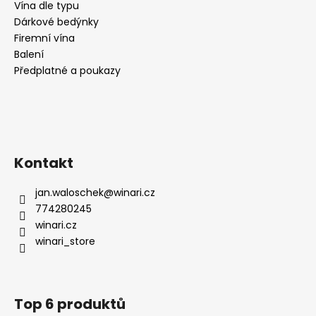
Vína dle typu
Dárkové bedýnky
Firemní vína
Balení
Předplatné a poukazy
Kontakt
jan.waloschek
@
winari.cz
774280245
winari.cz
winari_store
Top 6 produktů