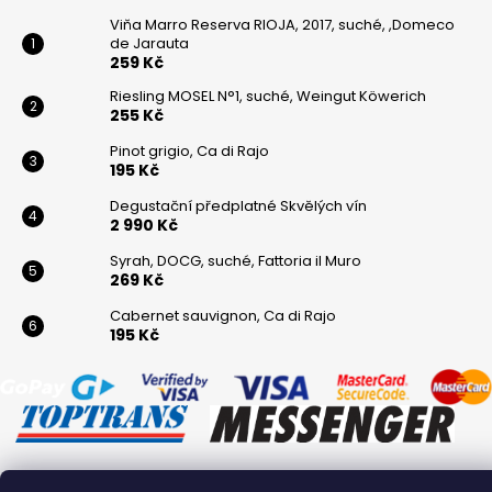
Viňa Marro Reserva RIOJA, 2017, suché, ,Domeco
de Jarauta
259 Kč
Riesling MOSEL N°1, suché, Weingut Köwerich
255 Kč
Pinot grigio, Ca di Rajo
195 Kč
Degustační předplatné Skvělých vín
2 990 Kč
Syrah, DOCG, suché, Fattoria il Muro
269 Kč
Cabernet sauvignon, Ca di Rajo
195 Kč