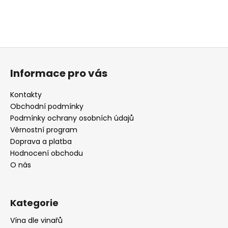
Z
á
Informace pro vás
p
a
Kontakty
t
Obchodní podmínky
í
Podmínky ochrany osobních údajů
Věrnostní program
Doprava a platba
Hodnocení obchodu
O nás
Kategorie
Vína dle vinařů