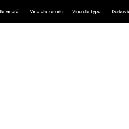
le vinařů
Vína dle země
Vína dle typu
Dárkové